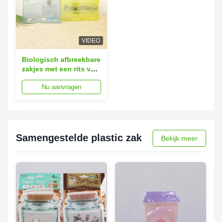
VIDEO
Biologisch afbreekbare
zakjes met een rits van
15x20 cm Eco-
Nu aanvragen
vriendelijke
composteerbare
plastic ritszak
Samengestelde plastic zak
Bekijk meer