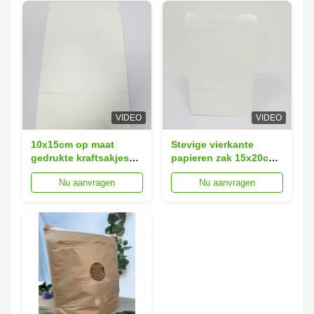
VIDEO
VIDEO
10x15cm op maat
Stevige vierkante
gedrukte kraftsakjes
papieren zak 15x20cm
Eco-vriendelijk
Recycled Paper
Nu aanvragen
Nu aanvragen
gerecycled papier
Shipping Envelopes
verzend enveloppen