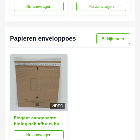
Enveloppen Logistiek
Verpakkingslijst
Nu aanvragen
Nu aanvragen
Verpakkingen Plastic
Enveloppen 15x20 cm
rugzak
Gelijmde papieren
zakken
Papieren enveloppoes
Bekijk meer
VIDEO
Elegant aangepaste
biologisch afbreekbare
mailers 15x20 cm
Nu aanvragen
geïmprimeerde