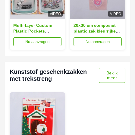
VIDEO
VIDEO
Multi-layer Custom
20x30 cm composiet
Plastic Pockets
plastic zak kleurrijke
15x25cm zuurstof en
botzakken
Nu aanvragen
Nu aanvragen
vocht resistent
Kunststof geschenkzakken
Bekijk
met trekstreng
meer