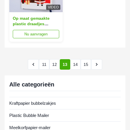
VIDEO
Op maat gemaakte
plastic draadjes
geschenkzakken
Nu aanvragen
15x20cm 10 kleuren
beschikbaar
11
12
13
14
15
Alle categorieën
Kraftpapier bubbelzakjes
Plastic Bubble Mailer
Meelkorfpapier-mailer