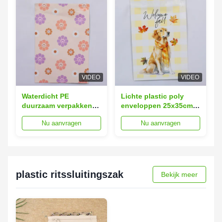
VIDEO
VIDEO
Waterdicht PE
Lichte plastic poly
duurzaam verpakken
enveloppen 25x35cm
Mailers 20x30cm
Duurzame postzakken
Nu aanvragen
Nu aanvragen
Custom plastic
voor kwetsbare
postzakken
artikelen
plastic ritssluitingszak
Bekijk meer