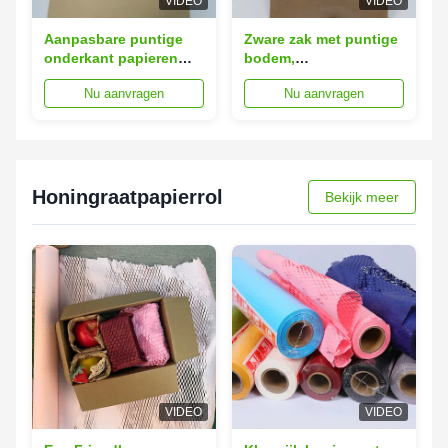
VIDEO
VIDEO
Aanpasbare puntige
Zware zak met puntige
onderkant papieren
bodem,
zakjes 10x15cm
versperringsbestendige
Nu aanvragen
Nu aanvragen
Bedrukte merklogo's
25x35cm
Honingraatpapierrol
Bekijk meer
VIDEO
VIDEO