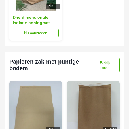
VIDEO
Drie-dimensionale
isolatie honingraat
kraft papier envelop
Nu aanvragen
tas
Papieren zak met puntige
Bekijk
bodem
meer