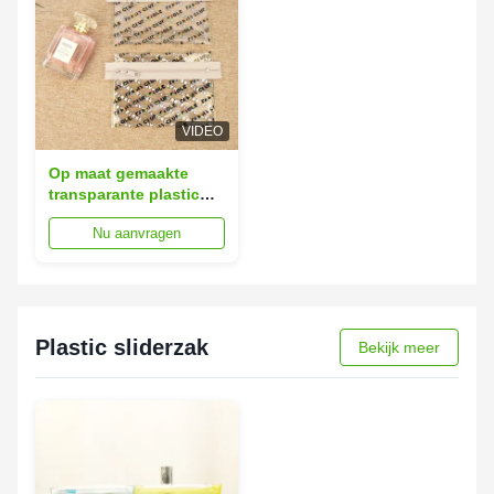
VIDEO
Op maat gemaakte
transparante plastic
ritszakken 15x20 cm
Nu aanvragen
Multi-kleur opties
Plastic sliderzak
Bekijk meer