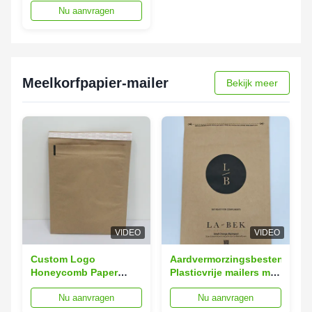
Nu aanvragen
Bubble Bag
Meelkorfpapier-mailer
Bekijk meer
VIDEO
VIDEO
Custom Logo
Aardvermorzingsbestendig:
Honeycomb Paper
Plasticvrije mailers met
Mailer Verpakking
zeshoekige harnassen
Nu aanvragen
Nu aanvragen
15x20cm Recycled