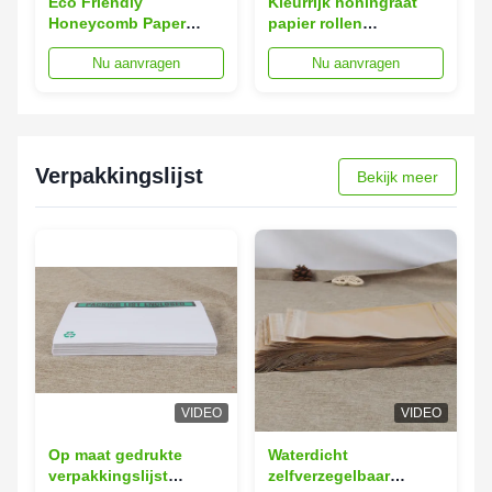
Eco Friendly
Kleurrijk honingraat
Honeycomb Paper
papier rollen
Buffer Recycled 2cm
schokbestendige
Nu aanvragen
Nu aanvragen
Breedte 50cm Lengte
schuim kussens 5 cm
dik 20x30 cm
Verpakkingslijst
Bekijk meer
VIDEO
VIDEO
Op maat gedrukte
Waterdicht
verpakkingslijst
zelfverzegelbaar