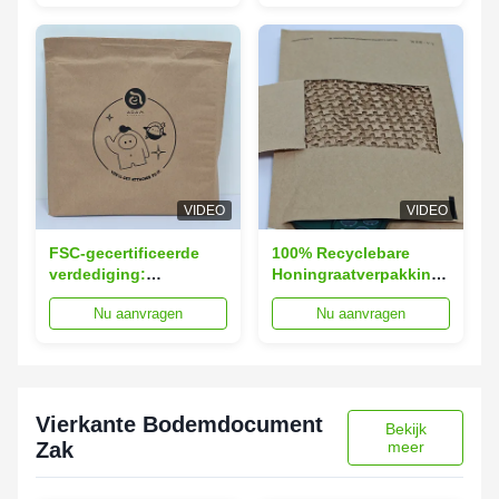
Bubble Mailer
VIDEO
VIDEO
FSC-gecertificeerde
100% Recyclebare
verdediging:
Honingraatverpakkingen:
onbreekbare Eco-
Geen Plastic, Maximale
Nu aanvragen
Nu aanvragen
Mailers in 7 maten
Bescherming
Vierkante Bodemdocument
Bekijk
Zak
meer