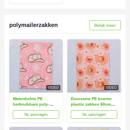
gerecycleerde kraft
mailers
polymailerzakken
Bekijk meer
VIDEO
VIDEO
Waterdichte PE
Duurzame PE koerier
herbruikbare poly-
plastic zakken 60cm
mailers biologisch
breed Custom Poly
Nu aanvragen
Nu aanvragen
afbreekbare
Mailer verpakking
aangepaste poly-mailer