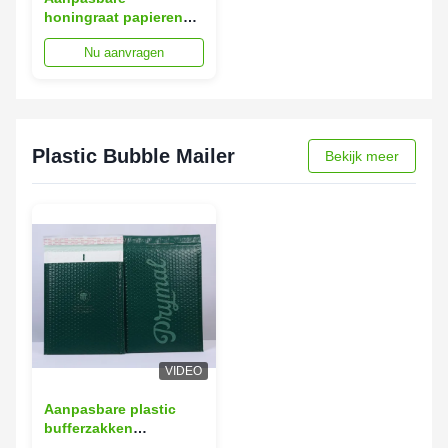
honingraat papieren
envelopzak voor
Nu aanvragen
expressbezorging
milieuvriendelijk
Plastic Bubble Mailer
Bekijk meer
VIDEO
Aanpasbare plastic
bufferzakken
Bescherming Poly