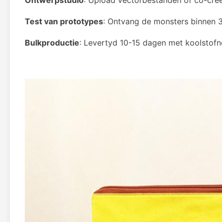
Ontwerpstudio
: Upload vectorbestanden of co-creë
Test van prototypes
: Ontvang de monsters binnen 
Bulkproductie
: Levertyd 10-15 dagen met koolstofn