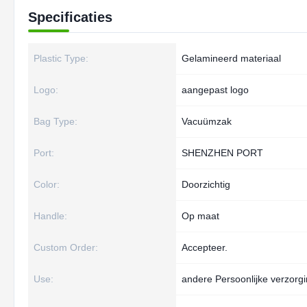
Specificaties
Plastic Type:
Gelamineerd materiaal
Logo:
aangepast logo
Bag Type:
Vacuümzak
Port:
SHENZHEN PORT
Color:
Doorzichtig
Handle:
Op maat
Custom Order:
Accepteer.
Use:
andere Persoonlijke verzorg