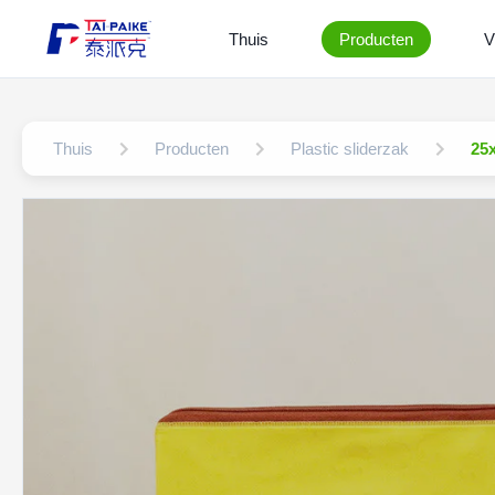
Thuis
Producten
V
Thuis
Producten
Plastic sliderzak
25x