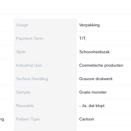
Usage:
Verpakking
Payment Term:
T/T,
Style:
Schoonheidszak
Industrial Use:
Cosmetische producten
Surface Handling:
Gravure drukwerk
Sample:
Gratis monster
Reusable:
- Ja, dat klopt.
ing
Pattern Type:
Cartoon