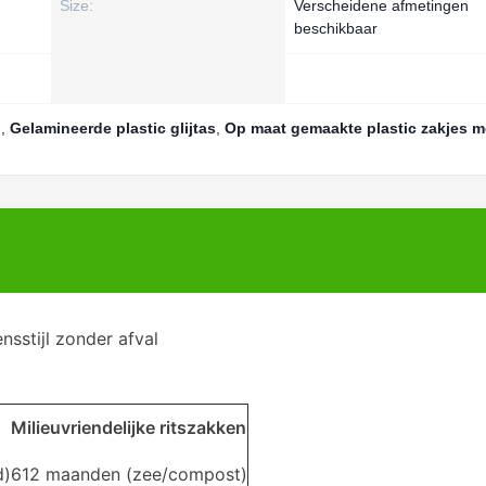
Size:
Verscheidene afmetingen
beschikbaar
g
,
Gelamineerde plastic glijtas
,
Op maat gemaakte plastic zakjes me
nsstijl zonder afval
Milieuvriendelijke ritszakken
d)
6­12 maanden (zee/compost)