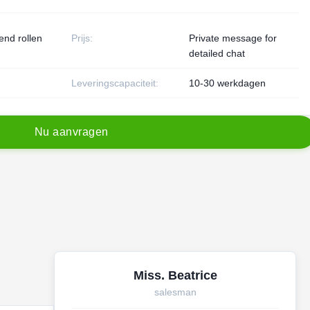
end rollen
Prijs:
Private message for
detailed chat
Leveringscapaciteit:
10-30 werkdagen
N
u
a
a
n
v
r
a
g
e
n
Miss. Beatrice
salesman