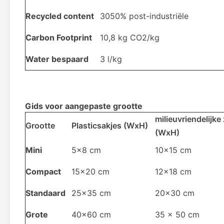
Recycled content
30­50% post-industriële
Carbon Footprint
10,8 kg CO2/kg
Water bespaard
3 l/kg
Gids voor aangepaste grootte
milieuvriendelijke
Grootte
Plasticsakjes (WxH)
(WxH)
Mini
5x8 cm
10x15 cm
Compact
15x20 cm
12x18 cm
Standaard
25x35 cm
20x30 cm
Grote
40x60 cm
35 x 50 cm