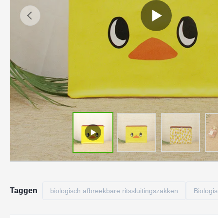
Taggen
biologisch afbreekbare ritssluitingszakken
Biologi