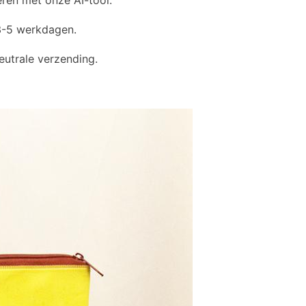
ren met onze AI-tool.
3-5 werkdagen.
eutrale verzending.