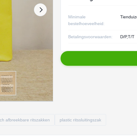
Minimale
Tienduiz
bestelhoeveelheid:
Betalingsvoorwaarden:
D/P,T/T
sch afbreekbare ritszakken
plastic ritssluitingszak