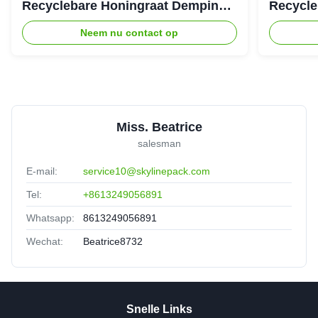
Recyclebare Honingraat Demping
Recycle
Structuur voor Eco Beschermende
Structuu
Neem nu contact op
Verpakking
Verzend
Miss. Beatrice
salesman
E-mail:
service10@skylinepack.com
Tel:
+8613249056891
Whatsapp:
8613249056891
Wechat:
Beatrice8732
Snelle Links