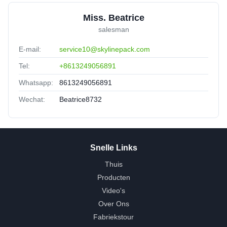
Miss. Beatrice
salesman
E-mail:
service10@skylinepack.com
Tel:
+8613249056891
Whatsapp:
8613249056891
Wechat:
Beatrice8732
Snelle Links
Thuis
Producten
Video's
Over Ons
Fabriekstour