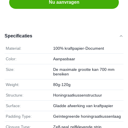
Nu aanvragen
Specificaties
Material:
100% kraftpapier-Document
Color:
Aanpasbaar
Size:
De maximale grootte kan 700 mm
bereiken
Weight:
80g-120g
Structure:
Honingraatkussenstructuur
Surface:
Gladde afwerking van kraftpapier
Padding Type:
Geïntegreerde honingraatkussenlaag
Closure Type:
Zelf-seal zelfklevende strip