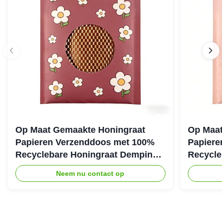
Op Maat Gemaakte Honingraat
Op Maat
Papieren Verzenddoos met 100%
Papiere
Recyclebare Honingraat Demping
Recycle
Structuur voor Eco Beschermende
Structuu
Neem nu contact op
Verpakking
Verzend