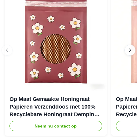
Op Maat Gemaakte Honingraat
Op Maat
Papieren Verzenddoos met 100%
Papiere
Recyclebare Honingraat Demping
Recycle
Structuur voor Eco Beschermende
Structuu
Neem nu contact op
Verpakking
Verzend