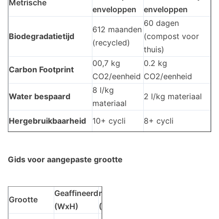
Metrische
enveloppen
enveloppen
60 dagen
6­12 maanden
Biodegradatietijd
(compost voor
(recycled)
thuis)
00,7 kg
0.2 kg
Carbon Footprint
CO2/eenheid
CO2/eenheid
8 l/kg
Water bespaard
2 l/kg materiaal
materiaal
Hergebruikbaarheid
10+ cycli
8+ cycli
Gids voor aangepaste grootte
Geaffineerd
milieuvriendelijk
Grootte
(WxH)
(WxH)