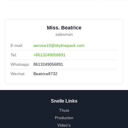
Miss. Beatrice
salesman
E-mail:
service10@skylinepack.com
Tel:
+8613249056891
Whatsapp:
8613249056891
Wechat:
Beatrice8732
Snelle Links
Thuis
Producten
Video's