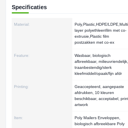
Specificaties
Material:
Poly,Plastic,HDPE/LDPE,Multi
layer polyethleenfilm met co-
extrusie,Plastic film
postzakken met co-ex
Feature:
Wasbaar, biologisch
afbreekbaar, milieuvriendelijk
traanbestendig/sterk
kleefmiddel/opaak/fijn afdr
Printing:
Geaccepteerd, aangepaste
afdrukken, 10 kleuren
beschikbaar, acceptabel, prin
artwork
Item:
Poly Mailers Enveloppen,
biologisch afbreekbare Poly