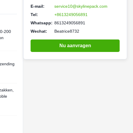
E-mail:
service10@skylinepack.com
Tel:
+8613249056891
Whatsapp:
8613249056891
Wechat:
Beatrice8732
30-200
on
Nu aanvragen
rzending
zakken,
bble