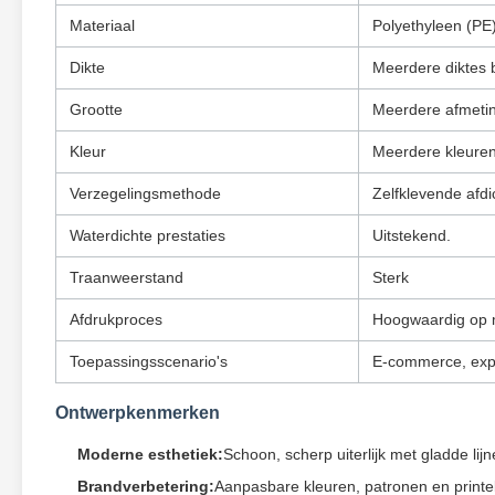
Materiaal
Polyethyleen (PE
Dikte
Meerdere diktes 
Grootte
Meerdere afmeti
Kleur
Meerdere kleuren
Verzegelingsmethode
Zelfklevende afd
Waterdichte prestaties
Uitstekend.
Traanweerstand
Sterk
Afdrukproces
Hoogwaardig op 
Toepassingsscenario's
E-commerce, exp
Ontwerpkenmerken
Moderne esthetiek:
Schoon, scherp uiterlijk met gladde l
Brandverbetering:
Aanpasbare kleuren, patronen en print