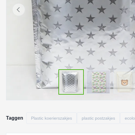
Taggen
Plastic koerierszakjes
plastic postzakjes
ecol