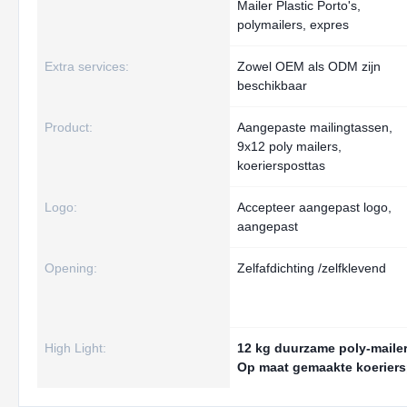
Mailer Plastic Porto's,
polymailers, expres
Extra services:
Zowel OEM als ODM zijn
beschikbaar
Product:
Aangepaste mailingtassen,
9x12 poly mailers,
koeriersposttas
Logo:
Accepteer aangepast logo,
aangepast
Opening:
Zelfafdichting /zelfklevend
High Light:
12 kg duurzame poly-maile
Op maat gemaakte koerier