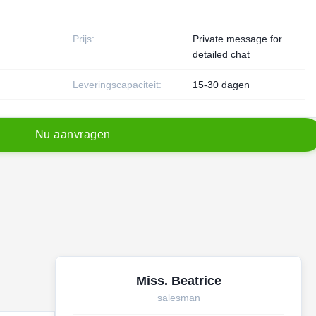
Prijs:
Private message for
detailed chat
Leveringscapaciteit:
15-30 dagen
N
u
a
a
n
v
r
a
g
e
n
Miss. Beatrice
salesman