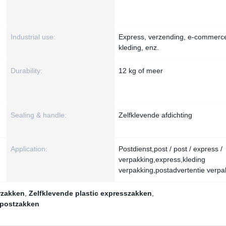
Industrial use:
Express, verzending, e-commerc
kleding, enz.
Durability:
12 kg of meer
Sealing & handle:
Zelfklevende afdichting
Application:
Postdienst,post / post / express /
verpakking,express,kleding
verpakking,postadvertentie verpa
rzakken
,
Zelfklevende plastic expresszakken
,
spostzakken