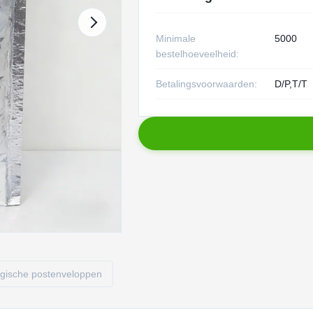
Minimale
5000
bestelhoeveelheid:
Betalingsvoorwaarden:
D/P,T/T
ogische postenveloppen