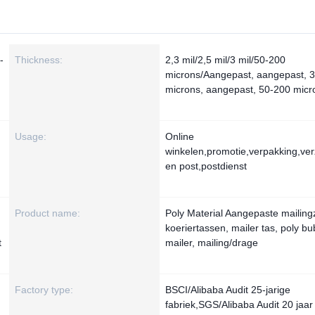
-
Thickness:
2,3 mil/2,5 mil/3 mil/50-200
microns/Aangepast, aangepast, 
microns, aangepast, 50-200 micr
Usage:
Online
,
winkelen,promotie,verpakking,ve
en post,postdienst
Product name:
Poly Material Aangepaste mailing
koeriertassen, mailer tas, poly bu
t
mailer, mailing/drage
Factory type:
BSCI/Alibaba Audit 25-jarige
fabriek,SGS/Alibaba Audit 20 jaar