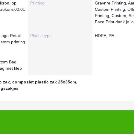
cron, op
Printing:
Gravnre Printing, A
crokorn,00,01
Custom Printing, Off
Printing, Custom, Sm
Face Print dank je l
Logo Retail
Plastic type:
HDPE, PE
stom printing
ttom Bag,
ag met klep
c zak
,
composiet plastic zak 25x35cm
,
ngszakjes