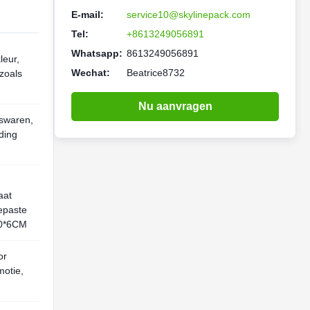
E-mail:
service10@skylinepack.com
Tel:
+8613249056891
Whatsapp:
8613249056891
leur,
Wechat:
Beatrice8732
 zoals
Nu aanvragen
rswaren,
eding
aat
epaste
30*6CM
or
motie,