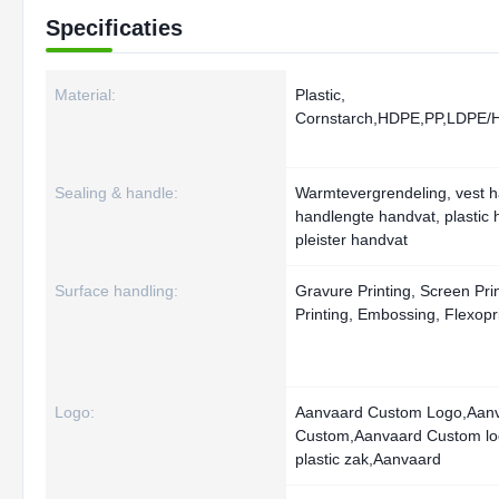
Specificaties
Material:
Plastic,
Cornstarch,HDPE,PP,LDPE
Sealing & handle:
Warmtevergrendeling, vest h
handlengte handvat, plastic 
pleister handvat
Surface handling:
Gravure Printing, Screen Prin
Printing, Embossing, Flexopr
Logo:
Aanvaard Custom Logo,Aan
Custom,Aanvaard Custom lo
plastic zak,Aanvaard