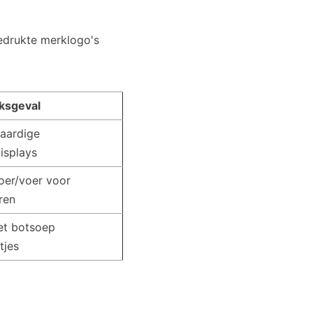
drukte merklogo's
ksgeval
aardige
isplays
er/voer voor
ren
t botsoep
tjes