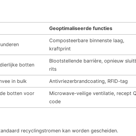
Geoptimaliseerde functies
Composteerbare binnenste laag,
runderen
kraftprint
Blootstellende barrière, opnieuw sluit
ierlijke botten
rits
mvee in bulk
Antivriezerbrandcoating, RFID-tag
de botten voor
Microwave-veilige ventilatie, recept 
code
 standaard recyclingstromen kan worden gescheiden.