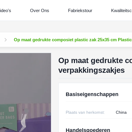
ideo's
Over Ons
Fabriekstour
Kwaliteitsc
Op maat gedrukte composiet plastic zak 25x35 cm Plasti
Op maat gedrukte co
verpakkingszakjes
Basiseigenschappen
Plaats van herkomst:
China
Handelsgoederen