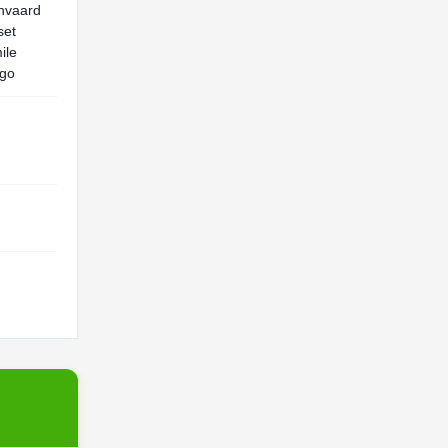
anvaard
set
ile
ogo