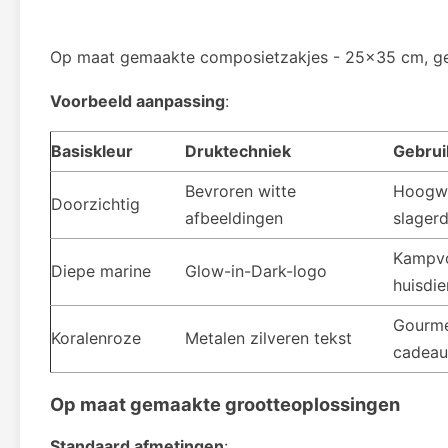
Op maat gemaakte composietzakjes - 25x35 cm, ge
Voorbeeld aanpassing
:
Basiskleur
Druktechniek
Gebrui
Bevroren witte
Hoogw
Doorzichtig
afbeeldingen
slagerd
Kampvo
Diepe marine
Glow-in-Dark-logo
huisdie
Gourme
Koralenroze
Metalen zilveren tekst
cadeau
Op maat gemaakte grootteoplossingen
Standaard afmetingen
: