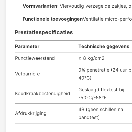
Vormvarianten
: Viervoudig verzegelde zakjes, 
Functionele toevoegingen
Ventilatie micro-perfo
Prestatiespecificaties
Parameter
Technische gegevens
Punctieweerstand
≥ 8 kg/cm2
0% penetratie (24 uur bi
Vetbarrière
40°C)
Geslaagd flextest bij
Koudkraakbestendigheid
-50°C/-58°F
4B (geen schillen na
Afdrukkrijging
bandtest)