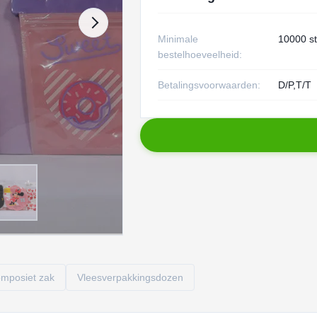
Minimale
10000 s
bestelhoeveelheid:
Betalingsvoorwaarden:
D/P,T/T
omposiet zak
Vleesverpakkingsdozen