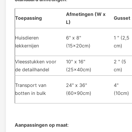
Afmetingen (W x
Toepassing
Gusset
L)
Huisdieren
6" x 8"
1 " (2,5
lekkernijen
(15x20cm)
cm)
Vleesstukken voor
10" x 16"
2 " (5
de detailhandel
(25x40cm)
cm)
Transport van
24" x 36"
4"
botten in bulk
(60x90cm)
(10cm)
Aanpassingen op maat
: