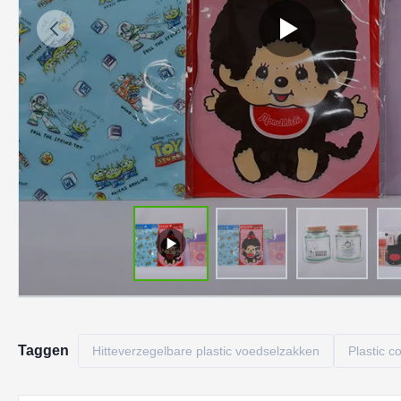
Taggen
Hitteverzegelbare plastic voedselzakken
Plastic c