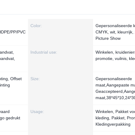
Color:
Gepersonaliseerde k
/HDPE/PP/PVC
CMYK, wit, kleurrijk,
Picture Show
andvat,
Industrial use:
Winkelen, kruidenie
handvat,
promotie, vuilnis, kl
ting, Offset
Size:
Gepersonaliseerde
inting
maat,Aangepaste m
Geaccepteerd,Aang
maat,38*45*10,24*
vaard
Usage:
Winkelen, Pakket vo
go gedrukt
kleding, Pakket, Pro
Kledingverpakking