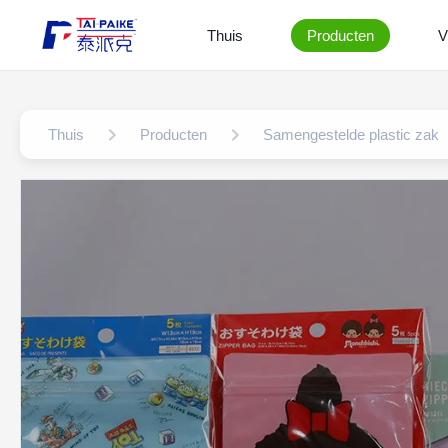
Thuis
Producten
V
Thuis
Producten
Samengestelde plastic zak