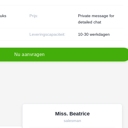
tuks
Prijs:
Private message for
detailed chat
Leveringscapaciteit:
10-30 werkdagen
N
u
a
a
n
v
r
a
g
e
n
Miss. Beatrice
salesman