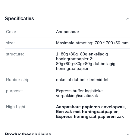
Specificaties
Color:
Aanpasbaar
size:
Maximale afmeting: 700 * 700+50 mm
structure:
1: 80g+80g+80g enkellagig
honingraatpapier 2:
80g+80g+80g+80g dubbellagig
honingraatpapier
Rubber strip:
enkel of dubbel kleefmiddel
purpose:
Express buffer logistieke
verpakking/isolatiezak
High Light:
Aanpasbare papieren envelopzak
,
Een zak met honingraatpapier
,
Express honingraat papieren zak
Productbeschrijving