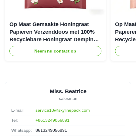
Op Maat Gemaakte Honingraat
Op Maat
Papieren Verzenddoos met 100%
Papiere
Recyclebare Honingraat Demping
Recycle
Structuur voor Eco Beschermende
Structuu
Neem nu contact op
Verpakking
Verzend
Miss. Beatrice
salesman
E-mail:
service10@skylinepack.com
Tel:
+8613249056891
Whatsapp:
8613249056891