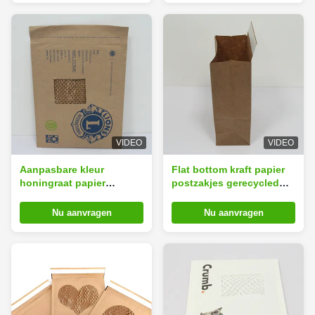
postzakken
VIDEO
VIDEO
Aanpasbare kleur
Flat bottom kraft papier
honingraat papier
postzakjes gerecycled
postzakjes 20x25cm
20x30cm versterkte basis
Blauw / groen / wit
& handgrepen
Nu aanvragen
Nu aanvragen