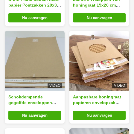
papier Postzakken 20x30
honingraat 15x20 cm
cm Versterkte basis &
schokbestendig
handvaten
Nu aanvragen
Nu aanvragen
VIDEO
VIDEO
Schokdempende
Aanpasbare honingraat
gegolfde enveloppen
papieren envelopzak
25x35 cm
voor expressbezorging
milieuvriendelijk
Nu aanvragen
Nu aanvragen