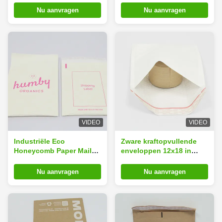
Nu aanvragen
Nu aanvragen
VIDEO
VIDEO
Industriële Eco
Zware kraftopvullende
Honeycomb Paper Mailer
enveloppen 12x18 in
30x60cm Zware
waterdicht papier-
bioafbreekbare
opvullende postzakken
Nu aanvragen
Nu aanvragen
postzakken