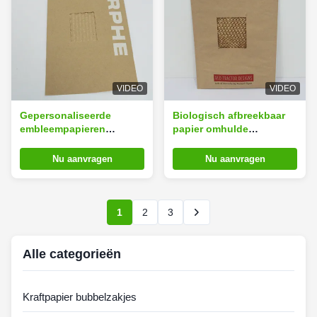
VIDEO
VIDEO
Gepersonaliseerde
Biologisch afbreekbaar
embleempapieren
papier omhulde
envelopenzak 12x18cm
enveloppen 12x18 cm
Biologisch afbreekbare
Eco-vriendelijke postzak
Nu aanvragen
Nu aanvragen
postkoffers
verpakking
1
2
3
Alle categorieën
Kraftpapier bubbelzakjes