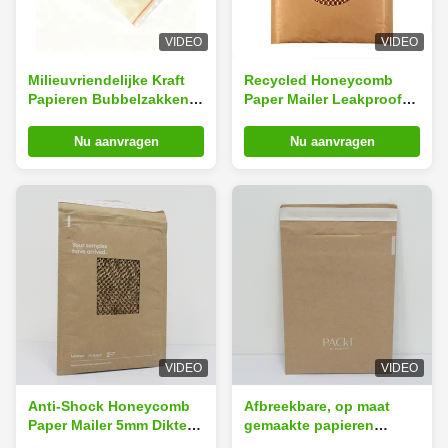
VIDEO
VIDEO
Milieuvriendelijke Kraft
Recycled Honeycomb
Papieren Bubbelzakken
Paper Mailer Leakproof
met Aanpasbare
10x15cm Herbruikbare
Afmetingen,
Mailing Bags
Nu aanvragen
Nu aanvragen
Schokbestendig en
Scheurvast voor Veilige
Verpakking
VIDEO
VIDEO
Anti-Shock Honeycomb
Afbreekbare, op maat
Paper Mailer 5mm Dikte
gemaakte papieren
30x40cm Eco-mailzakken
enveloppen 18x25 cm