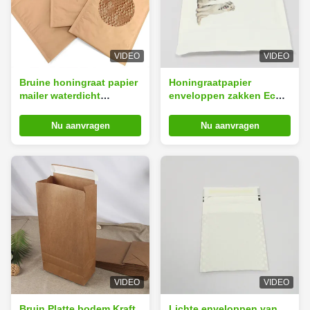
VIDEO
VIDEO
Bruine honingraat papier
Honingraatpapier
mailer waterdicht
enveloppen zakken Eco-
30x40cm gerecycled
vriendelijk 15x20cm
papier postzakken
natuurlijke bruine papier
Nu aanvragen
Nu aanvragen
postzakken
VIDEO
VIDEO
Bruin Platte bodem Kraft
Lichte enveloppen van