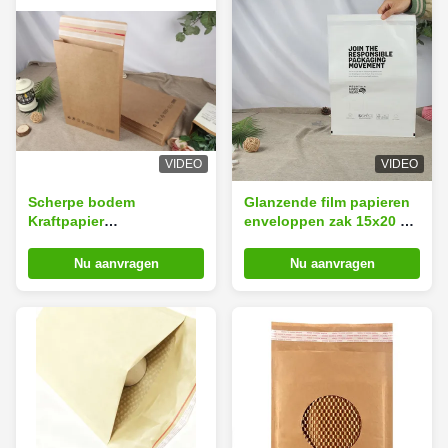
VIDEO
VIDEO
Scherpe bodem
Glanzende film papieren
Kraftpapier
enveloppen zak 15x20 cm
Postenveloppen Gedrukt
Recycleerbare
papier Duurzame
herbruikbare
Nu aanvragen
Nu aanvragen
postzakken
brievenveloppen