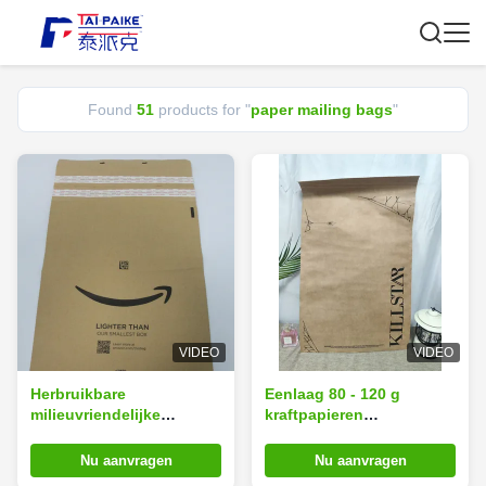
Found
51
products for "
paper mailing bags
"
VIDEO
VIDEO
Herbruikbare
Eenlaag 80 - 120 g
milieuvriendelijke
kraftpapieren
papieren enveloppen
enveloppoer / papieren
30x40 cm vouwbare
postzakjes
Nu aanvragen
Nu aanvragen
vetvast papier