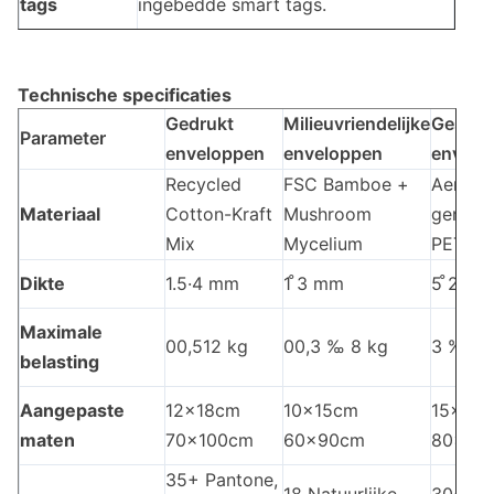
tags
ingebedde smart tags.
Technische specificaties
Gedrukt
Milieuvriendelijke
Geslep
Parameter
enveloppen
enveloppen
envelo
Recycled
FSC Bamboe +
Aeroge
Materiaal
Cotton-Kraft
Mushroom
gerecy
Mix
Mycelium
PET
Dikte
1.5·4 mm
1 ̊3 mm
5 ̊20 
Maximale
00,512 kg
00,3 ‰ 8 kg
3 ‰ 30
belasting
Aangepaste
12x18cm
10x15cm
15x20
maten
70x100cm
60x90cm
80x12
35+ Pantone,