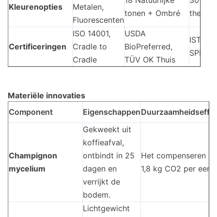
18 Natuurlijke
30+ Pa
Kleurenopties
Metalen,
tonen + Ombré
thermo
Fluorescenten
ISO 14001,
USDA
ISTA 6A
Certificeringen
Cradle to
BioPreferred,
SPEC
Cradle
TÜV OK Thuis
Materiële innovaties
Component
Eigenschappen
Duurzaamheidseffe
Gekweekt uit
koffieafval,
Champignon
ontbindt in 25
Het compenseren v
mycelium
dagen en
1,8 kg CO2 per eenh
verrijkt de
bodem.
Lichtgewicht