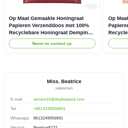
Op Maat Gemaakte Honingraat
Op Maat
Papieren Verzenddoos met 100%
Papiere
Recyclebare Honingraat Demping
Recycle
Structuur voor Eco Beschermende
Structuu
Neem nu contact op
Verpakking
Verzend
Miss. Beatrice
salesman
E-mail:
service10@skylinepack.com
Tel:
+8613249056891
Whatsapp:
8613249056891
Wechat:
Beatrice8732