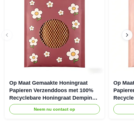
Op Maat Gemaakte Honingraat
Op Maat
Papieren Verzenddoos met 100%
Papiere
Recyclebare Honingraat Demping
Recycle
Structuur voor Eco Beschermende
Structuu
Neem nu contact op
Verpakking
Verzend