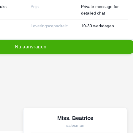
tuks
Prijs:
Private message for
detailed chat
Leveringscapaciteit:
10-30 werkdagen
N
u
a
a
n
v
r
a
g
e
n
Miss. Beatrice
salesman