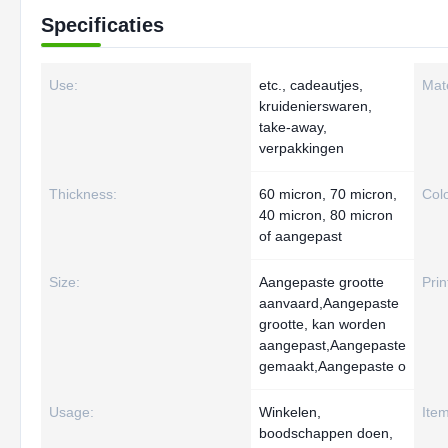
Specificaties
Use:
etc., cadeautjes,
Mate
kruidenierswaren,
take-away,
verpakkingen
Thickness:
60 micron, 70 micron,
Colo
40 micron, 80 micron
of aangepast
Size:
Aangepaste grootte
Prin
aanvaard,Aangepaste
grootte, kan worden
aangepast,Aangepaste
gemaakt,Aangepaste o
Usage:
Winkelen,
Item
boodschappen doen,