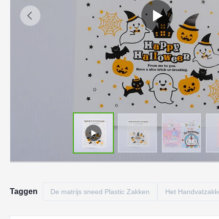
Taggen
De matrijs sneed Plastic Zakken
Het Handvatzakke