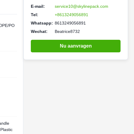
E-mail:
service10@skylinepack.com
Tel:
+8613249056891
Whatsapp:
8613249056891
HDPE/PO
Wechat:
Beatrice8732
Nu aanvragen
andle
Plastic