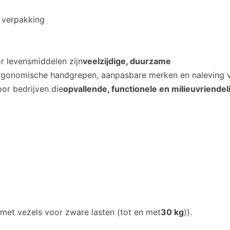
 verpakking
 levensmiddelen zijn
veelzijdige, duurzame
rgonomische handgrepen, aanpasbare merken en naleving 
or bedrijven die
opvallende, functionele en milieuvriendel
 met vezels voor zware lasten (tot en met
30 kg
)).