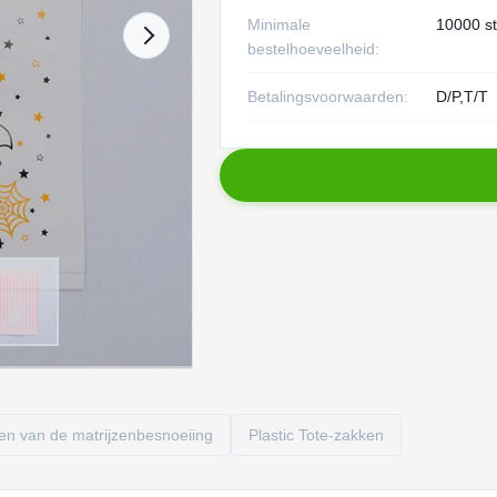
Minimale
10000 s
bestelhoeveelheid:
Betalingsvoorwaarden:
D/P,T/T
n van de matrijzenbesnoeiing
Plastic Tote-zakken