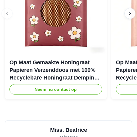
Op Maat Gemaakte Honingraat
Op Maat
Papieren Verzenddoos met 100%
Papiere
Recyclebare Honingraat Demping
Recycle
Structuur voor Eco Beschermende
Structuu
Neem nu contact op
Verpakking
Verzend
Miss. Beatrice
salesman