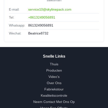
E-mail:
service10@skylinepack.com
Tel:
+8613249056891
Whatsapp:
8613249056891
Wechat:
Beatrice8732
Snelle Links
Thuis
Producten
Video's
Over Ons
Fabriekstour
Kwaliteitscontrole
Neem Contact Met Ons Op
Vraag Een Offerte