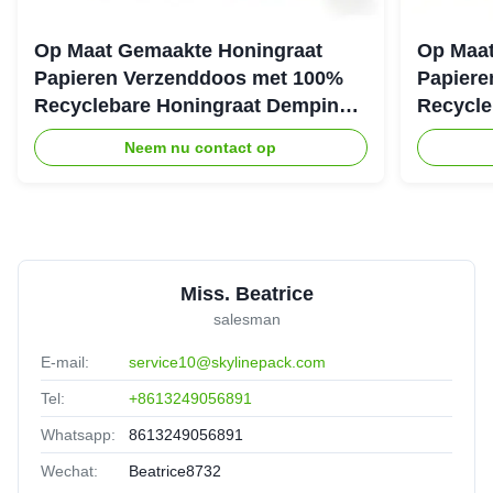
Op Maat Gemaakte Honingraat
Op Maat
Papieren Verzenddoos met 100%
Papiere
Recyclebare Honingraat Demping
Recycle
Structuur voor Eco Beschermende
Structuu
Neem nu contact op
Verpakking
Verzend
Miss. Beatrice
salesman
E-mail:
service10@skylinepack.com
Tel:
+8613249056891
Whatsapp:
8613249056891
Wechat:
Beatrice8732