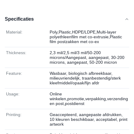
Specificaties
Material:
Poly,Plastic,HDPE/LDPE,Multi-layer
polyethleenfilm met co-extrusie,Plastic
film postzakken met co-ex
Thickness:
2,3 mil/2,5 mil/3 mil/50-200
microns/Aangepast, aangepast, 30-200
microns, aangepast, 50-200 micron
Feature:
Wasbaar, biologisch afbreekbaar,
milieuvriendelijk, traanbestendig/sterk
kleefmiddel/opaak/fijn afdr
Usage:
Online
winkelen,promotie,verpakking,verzending
en post,postdienst
Printing:
Geaccepteerd, aangepaste afdrukken,
10 kleuren beschikbaar, acceptabel, print
artwork