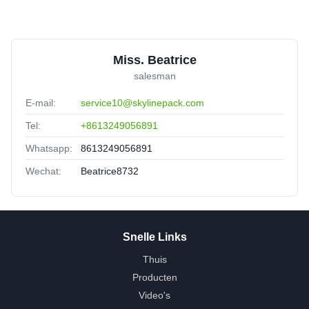
Miss. Beatrice
salesman
E-mail:
service10@skylinepack.com
Tel:
+8613249056891
Whatsapp:
8613249056891
Wechat:
Beatrice8732
Snelle Links
Thuis
Producten
Video's