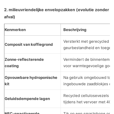
2. milieuvriendelijke envelopzakken (evolutie zonder
afval)
Kenmerken
Beschrijving
Versterkt met gerecycled ko
Composit van koffiegrond
geurbestandheid en toegev
Zonne-reflecterende
Vermindert de binnentemper
coating
voor warmtegevoelige goed
Opvouwbare hydroponische
Na gebruik omgebouwd tot 
kit
ingebouwde zaadblokjes en 
Recycled cellulosevezels v
Geluidsdempende lagen
tijdens het vervoer met 40%
NFC-geactiveerde
Tik op een smartphone om d