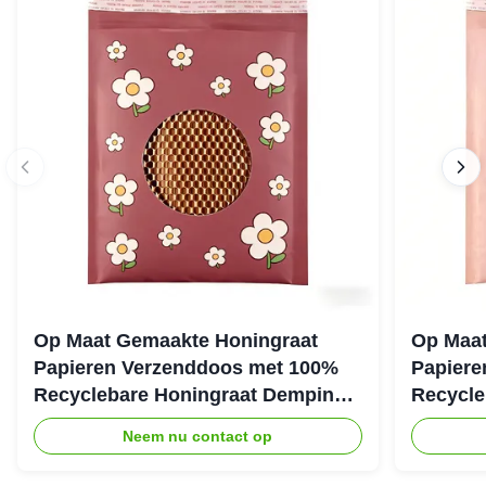
Op Maat Gemaakte Honingraat
Op Maat
Papieren Verzenddoos met 100%
Papiere
Recyclebare Honingraat Demping
Recycle
Structuur voor Eco Beschermende
Structuu
Neem nu contact op
Verpakking
Verzend