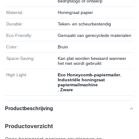
bedrijfslogo of ontwerp
Material:
Honingraat papier
Durable:
Teken- en scheurbestendig
Eco-Friendly:
Gemaakt van gerecyclede materialen
Color:
Bruin
Space-Saving:
Kan plat worden bewaard wanneer
het niet wordt gebruikt
High Light:
Eco Honeycomb-papiermailer
,
Industriële honingraat
papiermailmachine
,
Zware
Productbeschrijving
Productoverzicht
Onze honingraat papieren enveloppen en