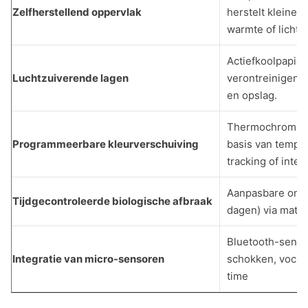
Zelfherstellend oppervlak
herstelt kleine k
warmte of licht.
Actiefkoolpapier
Luchtzuiverende lagen
verontreinigende
en opslag.
Thermochrome in
Programmeerbare kleurverschuiving
basis van temper
tracking of inter
Aanpasbare ontbi
Tijdgecontroleerde biologische afbraak
dagen) via mate
Bluetooth-senso
Integratie van micro-sensoren
schokken, vochti
time