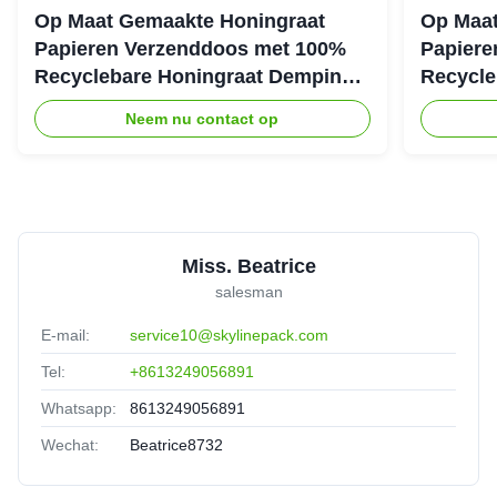
Op Maat Gemaakte Honingraat
Op Maat
Papieren Verzenddoos met 100%
Papiere
Recyclebare Honingraat Demping
Recycle
Structuur voor Eco Beschermende
Structuu
Neem nu contact op
Verpakking
Verzend
Miss. Beatrice
salesman
E-mail:
service10@skylinepack.com
Tel:
+8613249056891
Whatsapp:
8613249056891
Wechat:
Beatrice8732