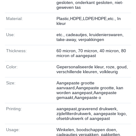
gesloten, onderkant gesloten, niet-
geweven tas
Material:
Plastic,HDPE,LDPE/HDPE,etc., In
kleur
Use:
etc., cadeautjes, kruidenierswaren,
take-away, verpakkingen
Thickness:
60 micron, 70 micron, 40 micron, 80
micron of aangepast
Color:
Gepersonaliseerde kleur, roze, goud,
verschillende kleuren, volkleurig
Size:
Aangepaste grootte
aanvaard,Aangepaste grootte, kan
worden aangepast,Aangepaste
gemaakt,Aangepaste o
Printing:
aangepast,graverend drukwerk,
zijdefilterdrukwerk, aangepaste logo,
ofsetdrukwerk of aangepast
Usage:
Winkelen, boodschappen doen,
cadeautjes verpakken, pakketten,