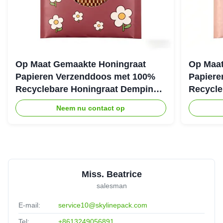
Op Maat Gemaakte Honingraat
Op Maat
Papieren Verzenddoos met 100%
Papiere
Recyclebare Honingraat Demping
Recycle
Structuur voor Eco Beschermende
Structuu
Neem nu contact op
Verpakking
Verzend
Miss. Beatrice
salesman
E-mail:
service10@skylinepack.com
Tel:
+8613249056891