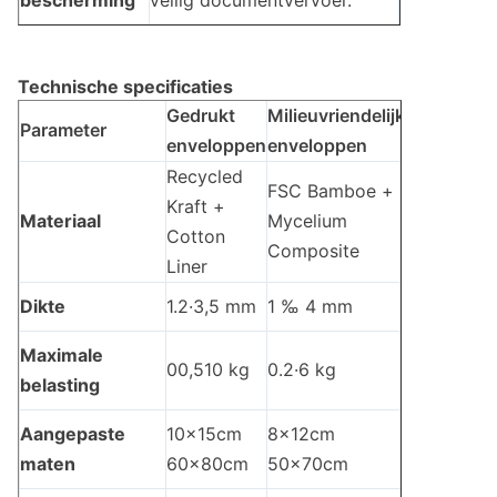
bescherming
veilig documentvervoer.
Technische specificaties
Gedrukt
Milieuvriendelijke
Geslepen
Parameter
enveloppen
enveloppen
envelopp
Recycled
FSC Bamboe +
Kraft +
Geaffine
Materiaal
Mycelium
Cotton
kern + R
Composite
Liner
Dikte
1.2·3,5 mm
1 ‰ 4 mm
4 ̊15 mm
Maximale
00,510 kg
0.2·6 kg
2 ‰ 25 k
belasting
Aangepaste
10x15cm
8x12cm
15x20cm
maten
60x80cm
50x70cm
70x100c