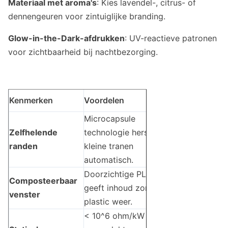
Materiaal met aroma's
: Kies lavendel-, citrus- of
dennengeuren voor zintuiglijke branding.
Glow-in-the-Dark-afdrukken
: UV-reactieve patronen
voor zichtbaarheid bij nachtbezorging.
Kenmerken
Voordelen
Microcapsule
Zelfhelende
technologie herstelt
randen
kleine tranen
automatisch.
Doorzichtige PLA-film
Composteerbaar
geeft inhoud zonder
venster
plastic weer.
< 10^6 ohm/kW