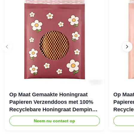
Op Maat Gemaakte Honingraat
Op Maat
Papieren Verzenddoos met 100%
Papiere
Recyclebare Honingraat Demping
Recycle
Structuur voor Eco Beschermende
Structuu
Neem nu contact op
Verpakking
Verzend