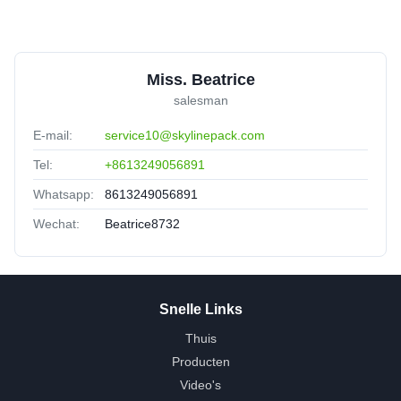
Miss. Beatrice
salesman
E-mail:
service10@skylinepack.com
Tel:
+8613249056891
Whatsapp:
8613249056891
Wechat:
Beatrice8732
Snelle Links
Thuis
Producten
Video's