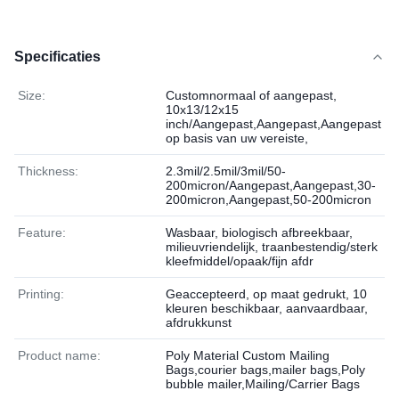
Specificaties
Size:
Customnormaal of aangepast,
10x13/12x15
inch/Aangepast,Aangepast,Aangepast
op basis van uw vereiste,
Thickness:
2.3mil/2.5mil/3mil/50-
200micron/Aangepast,Aangepast,30-
200micron,Aangepast,50-200micron
Feature:
Wasbaar, biologisch afbreekbaar,
milieuvriendelijk, traanbestendig/sterk
kleefmiddel/opaak/fijn afdr
Printing:
Geaccepteerd, op maat gedrukt, 10
kleuren beschikbaar, aanvaardbaar,
afdrukkunst
Product name:
Poly Material Custom Mailing
Bags,courier bags,mailer bags,Poly
bubble mailer,Mailing/Carrier Bags