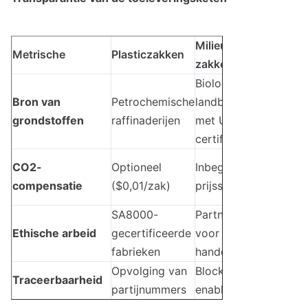
Milieuvriendelijke
Po
Metrische
Plasticzakken
zakken
za
Biologische
Le
Bron van
Petrochemische
landbouwbedrijven
va
grondstoffen
raffinaderijen
met USDA-
ha
certificaat
Be
CO2-
Optioneel
Inbegrepen in de
vo
compensatie
($0,01/zak)
prijsstelling
bu
SA8000-
Partnerschappen
Na
Ethische arbeid
gecertificeerde
voor eerlijke
IS
fabrieken
handel
Opvolging van
Blockchain-
RF
Traceerbaarheid
partijnummers
enabled sourcing
pa