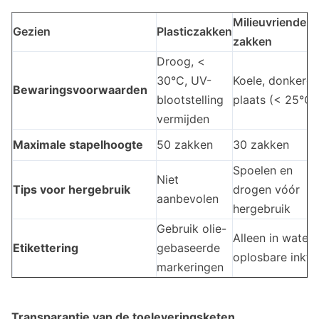
Milieuvriendelij
Gezien
Plasticzakken
zakken
Droog, <
30°C, UV-
Koele, donkere
Bewaringsvoorwaarden
blootstelling
plaats (< 25°C)
vermijden
Maximale stapelhoogte
50 zakken
30 zakken
Spoelen en
Niet
Tips voor hergebruik
drogen vóór
aanbevolen
hergebruik
Gebruik olie-
Alleen in water
Etikettering
gebaseerde
oplosbare inkt
markeringen
Transparantie van de toeleveringsketen