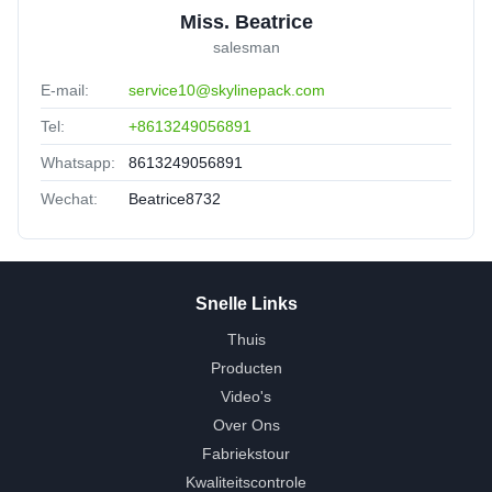
Miss. Beatrice
salesman
E-mail:
service10@skylinepack.com
Tel:
+8613249056891
Whatsapp:
8613249056891
Wechat:
Beatrice8732
Snelle Links
Thuis
Producten
Video's
Over Ons
Fabriekstour
Kwaliteitscontrole