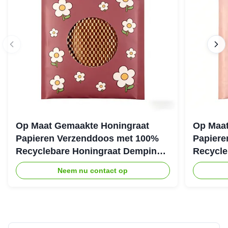
Op Maat Gemaakte Honingraat
Op Maat
Papieren Verzenddoos met 100%
Papiere
Recyclebare Honingraat Demping
Recycle
Structuur voor Eco Beschermende
Structuu
Neem nu contact op
Verpakking
Verzend