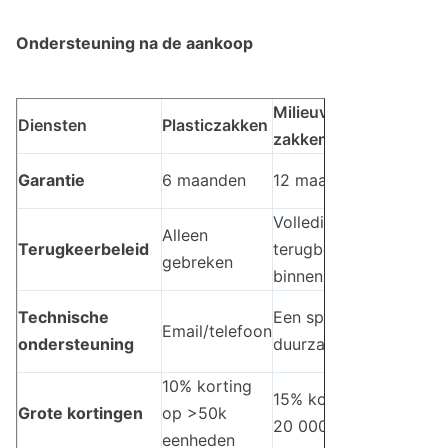
Ondersteuning na de aankoop
Milieuvriendelijke
Po
Diensten
Plasticzakken
zakken
za
12
Garantie
6 maanden
12 maanden
(p
Volledige
Alleen
Ve
Terugkeerbeleid
terugbetaling
gebreken
(g
binnen 30 dagen
24
Technische
Een speciaal
Email/telefoon
te
ondersteuning
duurzaamheidsteam
ho
10% korting
15% korting op >
20
Grote kortingen
op >50k
20 000 eenheden
>1
eenheden