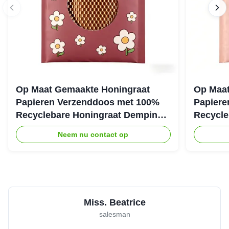
Op Maat Gemaakte Honingraat
Op Maat
Papieren Verzenddoos met 100%
Papiere
Recyclebare Honingraat Demping
Recycle
Structuur voor Eco Beschermende
Structuu
Neem nu contact op
Verpakking
Verzend
Miss. Beatrice
salesman