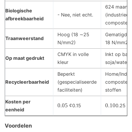
6­24 maand
Biologische
- Nee, niet echt.
(industrieel
afbreekbaarheid
compostere
Hoog (18 ∼25
Gematigd (
Traanweerstand
N/mm2)
18 N/mm2)
CMYK in volle
Inkt op basi
Op maat gedrukt
kleur
soja/water
Beperkt
Home/Indust
Recycleerbaarheid
(gespecialiseerde
composteer
faciliteiten)
stoffen
Kosten per
0
0
0.05 ¢
0.10
0.15
0.25
eenheid
.
.
0
1
Voordelen
5
0