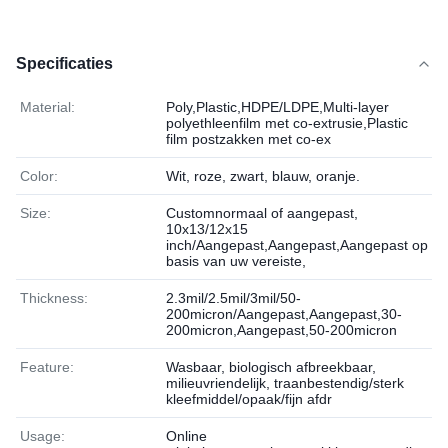
Specificaties
Material:
Poly,Plastic,HDPE/LDPE,Multi-layer
polyethleenfilm met co-extrusie,Plastic
film postzakken met co-ex
Color:
Wit, roze, zwart, blauw, oranje.
Size:
Customnormaal of aangepast,
10x13/12x15
inch/Aangepast,Aangepast,Aangepast op
basis van uw vereiste,
Thickness:
2.3mil/2.5mil/3mil/50-
200micron/Aangepast,Aangepast,30-
200micron,Aangepast,50-200micron
Feature:
Wasbaar, biologisch afbreekbaar,
milieuvriendelijk, traanbestendig/sterk
kleefmiddel/opaak/fijn afdr
Usage:
Online