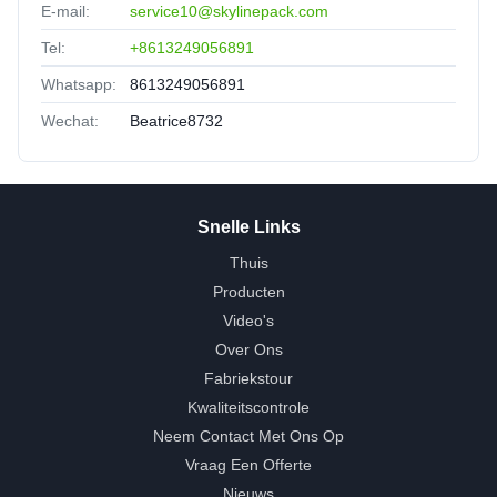
E-mail:
service10@skylinepack.com
Tel:
+8613249056891
Whatsapp:
8613249056891
Wechat:
Beatrice8732
Snelle Links
Thuis
Producten
Video's
Over Ons
Fabriekstour
Kwaliteitscontrole
Neem Contact Met Ons Op
Vraag Een Offerte
Nieuws